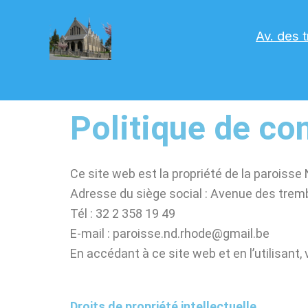
Aller
au
Av. des 
contenu
Politique de con
Ce site web est la propriété de la parois
Adresse du siège social : Avenue des tre
Tél : 32 2 358 19 49
E-mail : paroisse.nd.rhode@gmail.be
En accédant à ce site web et en l’utilisan
Droits de propriété intellectuelle